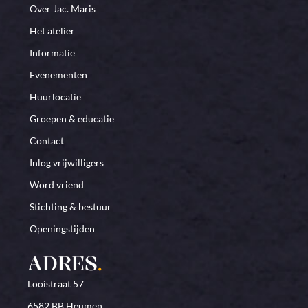
Over Jac. Maris
Het atelier
Informatie
Evenementen
Huurlocatie
Groepen & educatie
Contact
Inlog vrijwilligers
Word vriend
Stichting & bestuur
Openingstijden
ADRES
.
Looistraat 57
6582 BB Heumen