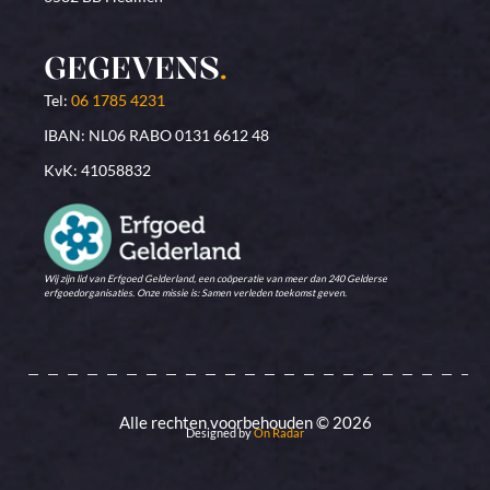
GEGEVENS
.
Tel:
06 1785 4231
IBAN: NL06 RABO 0131 6612 48
KvK: 41058832
Wij zijn lid van Erfgoed Gelderland, een coöperatie van meer dan 240 Gelderse
erfgoedorganisaties. Onze missie is: Samen verleden toekomst geven.
Alle rechten voorbehouden © 2026
Designed by
On Radar