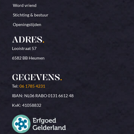
Word vriend
Stichting & bestuur
Openingstijden
ADRES
.
Looistraat 57
6582 BB Heumen
GEGEVENS
.
Tel:
06 1785 4231
IBAN: NL06 RABO 0131 6612 48
KvK: 41058832