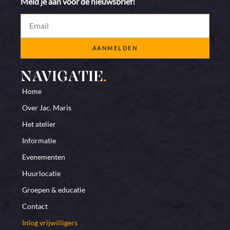
Meld je aan voor de nieuwsbrief!
AANMELDEN
NAVIGATIE
.
Home
Over Jac. Maris
Het atelier
Informatie
Evenementen
Huurlocatie
Groepen & educatie
Contact
Inlog vrijwilligers