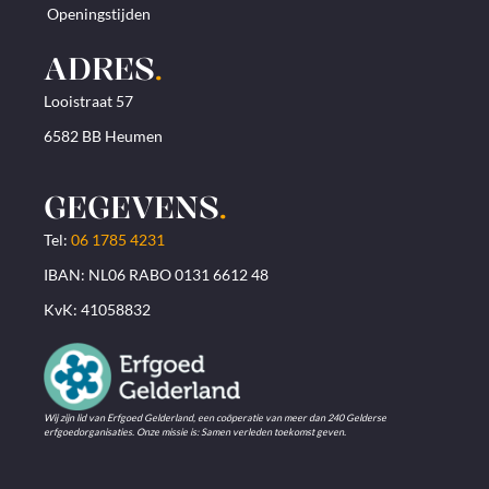
Openingstijden
ADRES
.
Looistraat 57
6582 BB Heumen
GEGEVENS
.
Tel:
06 1785 4231
IBAN: NL06 RABO 0131 6612 48
KvK: 41058832
Wij zijn lid van Erfgoed Gelderland, een coöperatie van meer dan 240 Gelderse
erfgoedorganisaties. Onze missie is: Samen verleden toekomst geven.