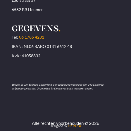
Looistraat 57
6582 BB Heumen
GEGEVENS
.
Tel:
06 1785 4231
IBAN: NL06 RABO 0131 6612 48
KvK: 41058832
Wij zijn lid van Erfgoed Gelderland, een coöperatie van meer dan 240 Gelderse
erfgoedorganisaties. Onze missie is: Samen verleden toekomst geven.
Alle rechten voorbehouden © 2026
Designed by
On Radar