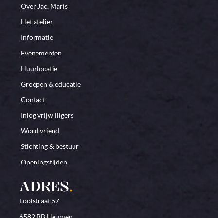
Over Jac. Maris
Het atelier
Informatie
Evenementen
Huurlocatie
Groepen & educatie
Contact
Inlog vrijwilligers
Word vriend
Stichting & bestuur
Openingstijden
ADRES
.
Looistraat 57
6582 BB Heumen