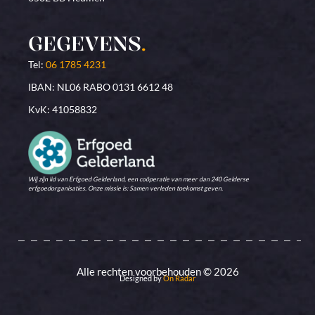
GEGEVENS
.
Tel:
06 1785 4231
IBAN: NL06 RABO 0131 6612 48
KvK: 41058832
Wij zijn lid van Erfgoed Gelderland, een coöperatie van meer dan 240 Gelderse
erfgoedorganisaties. Onze missie is: Samen verleden toekomst geven.
Alle rechten voorbehouden © 2026
Designed by
On Radar