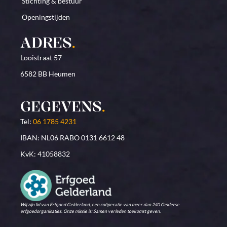
Stichting & bestuur
Openingstijden
ADRES
.
Looistraat 57
6582 BB Heumen
GEGEVENS
.
Tel:
06 1785 4231
IBAN: NL06 RABO 0131 6612 48
KvK: 41058832
Wij zijn lid van Erfgoed Gelderland, een coöperatie van meer dan 240 Gelderse
erfgoedorganisaties. Onze missie is: Samen verleden toekomst geven.