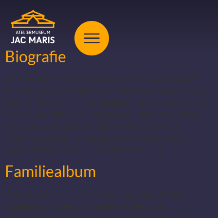
Biografie
Ateliermuseum Biografie. Biografie Werken Familiealbum
Anderen JAC MARIS BIOGRAFIE. Jac. Maris is geboren op 21
februari 1900 in het Duitse Maagdenburg, als zoon van Jacob
Maris (1876-1947) en Ida Wittkowsky (1878-1951). Hij is de
kleinzoon van Jacob Maris (1837-1899), de bekende
landschapsschilder van de Haagse School (zie stamboom
onder). Al jong wilde hij kunstenaar worden […]
Familiealbum
Ateliermuseum Familiealbum. Over Jac. Maris Werken
Familiealbum Anderen Vrijwilligers Ateliermuseum
Familiealbum. Begin 2015 werden op het zoldertje van het