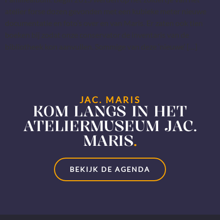
atelier forse dozen gevonden met een kubieke meter nieuwe
documentatie en foto’s over en van Maris. Er zaten ook tien
boeken bij zodat onze conservator de inventaris van de
bibliotheek kon aanvullen. Sommige van deze ‘nieuwe’ […]
JAC. MARIS
KOM LANGS IN HET
ATELIERMUSEUM JAC.
MARIS
.
BEKIJK DE AGENDA