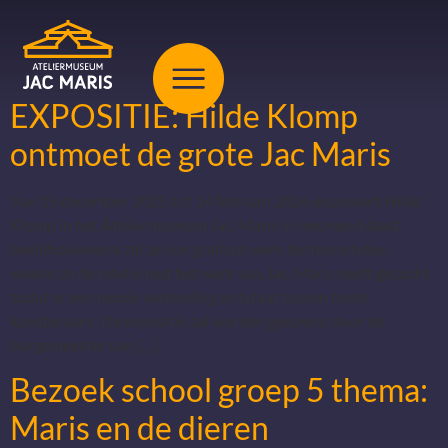
EXPOSITIE: Hilde Klomp
ontmoet de grote Jac Maris
Van 15 december 2025 tot 14 februari 2026 exposeert Hilde
Klomp in het Ateliermuseum Jac. Maris in Heumen.Naast
beeldhouwwerk zal ze ook grafisch werk tentoonstellen
waarin ze de relatie met het werk van Jac. Maris heeft gezocht
zodat er een mooie verbinding ontstaat tussen beide
kunstenaars. De expositie zal worden geopend door de
burgemeester van […]
Bezoek school groep 5 thema:
Maris en de dieren