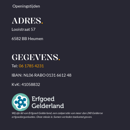
Openingstijden
ADRES
.
Looistraat 57
6582 BB Heumen
GEGEVENS
.
Tel:
06 1785 4231
IBAN: NL06 RABO 0131 6612 48
KvK: 41058832
Wij zijn lid van Erfgoed Gelderland, een coöperatie van meer dan 240 Gelderse
erfgoedorganisaties. Onze missie is: Samen verleden toekomst geven.