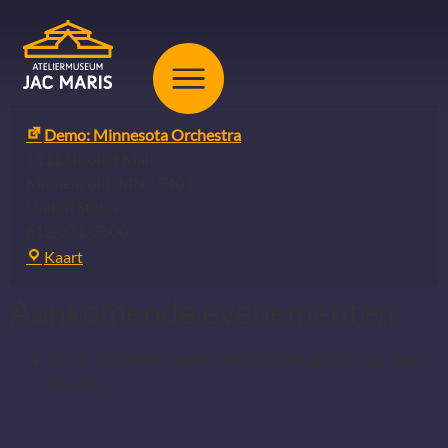
Demo: Minnesota Orchestra
1111 Nicollet Mall
Minneapolis
,
MN
55403
United States
612-371-5600
Kaart
Aankomende evenementen
Er zijn momenteel geen evenementen gepland op deze
locatie.