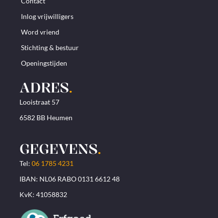
Contact
Inlog vrijwilligers
Word vriend
Stichting & bestuur
Openingstijden
ADRES
.
Looistraat 57
6582 BB Heumen
GEGEVENS
.
Tel:
06 1785 4231
IBAN: NL06 RABO 0131 6612 48
KvK: 41058832