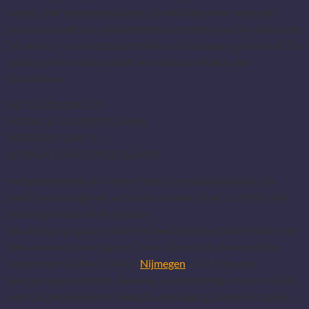
schoot. Het beeld is geplaatst op een bakstenen voetstuk,
waar in de voet een perkamenten oorkonde met de namen van
54 verzets- en oorlogsslachtoffers uit Gennep is gemetseld. De
plaat op het voetstuk heeft een tekst van Anton van
Duinkerken:
HET LEVEN DAT ZIJ
VOOR DE VRIJHEID GAVEN
VERBIEDT ONS TE
LEVEN ALS ANGSTIGE SLAVEN
Het gedenkteken is 3 meter hoog. Oorspronkelijk was het
beeld vervaardigd uit witte natuursteen, maar in 1993 is het
vervangen door dit exemplaar.
Als overgang tussen sokkel en beeldengroep bracht Maris een
fries aan met kleine figuren, zoals hij ook zou doen met het
monument op Plein 1944 in
Nijmegen
. In dit fries ziet
men
gevangenneming, slavernij, mishandeling, vrouw en kind
voor de gevangmuren, executie, vervolging, achter de tralies,