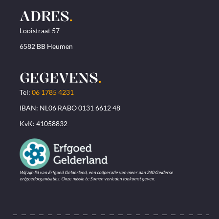
ADRES
.
Looistraat 57
6582 BB Heumen
GEGEVENS
.
Tel:
06 1785 4231
IBAN: NL06 RABO 0131 6612 48
KvK: 41058832
Wij zijn lid van Erfgoed Gelderland, een coöperatie van meer dan 240 Gelderse
erfgoedorganisaties. Onze missie is: Samen verleden toekomst geven.