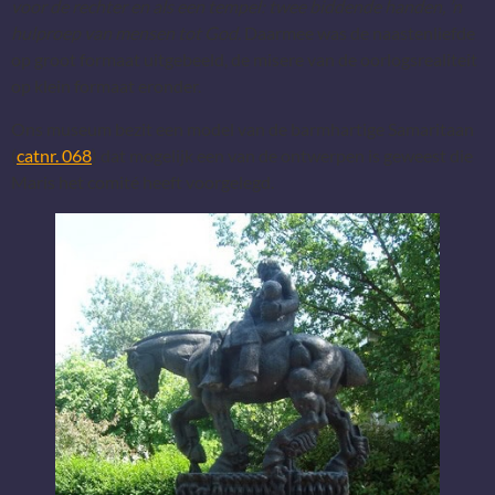
voor de rechter en als een tempel: twee biddende handen, ’n
hulproep van mensen tot God.
Daarmee was de naastenliefde
op groot formaat uitgebeeld, de misere van de oorlogsrealiteit
op klein formaat eronder.
Ons museum bezit een model van de barmhartige Samaritaan
(
catnr. 068
) dat mogelijk een van de ontwerpen is geweest die
Maris het comité heeft voorgelegd.