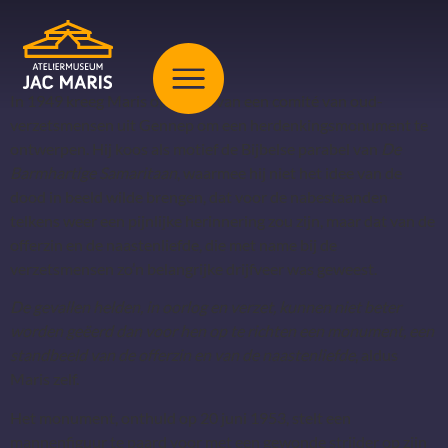
In 1949 kreeg Maris opdracht van een comité van oud-
verzetsmensen uit Gennep om een herdenkingsmonument te
ontwerpen. Hij koos als motief de Bijbelse parabel van
De
Barmhartige Samaritaan
, waarmee hij niet het idee van de
dood in beeld wilde brengen, dat voor de nabestaanden
telkens weer een pijnlijke herinnering zou zijn, maar dat van de
offerzin en de naastenliefde, die met name bij de
verzetsmensen zo’n belangrijke drijfveer was geweest.
De gevallen helden, in oorlog en verzet, kunnen niet beter
worden geëerd dan voor hen op te richten een monument, een
standbeeld van de offerzin en van de naastenliefde
, aldus
Maris zelf.
Het monument, onthuld op 20 juni 1953, stelt een
mannenfiguur te paard voor met een gewonde strijder op zijn