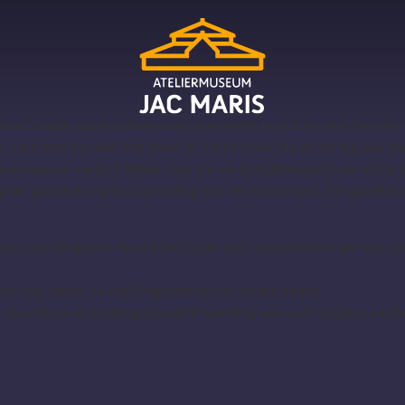
ionaal comité van notabelen een monument te maken voor hen die
t oprichten en bleef het staan bij Maris thuis. Na de oorlog was
eed reserve-majoor Weber, een van de initiatiefnemers van dit pro
g om goedkeuring tot oprichting van het monument. Die goedkeuri
n van diegenen die in 1940 bij de sluis sneuvelden, maar ook van 
ar nog steeds herdenkingsceremonies plaatsvinden.
Heumense schooljeugd in samenwerking met oud-strijders van het 