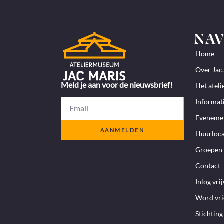
NAV
Home
Over Jac
Meld je aan voor de nieuwsbrief!
Het ateli
Informat
Eveneme
AANMELDEN
Huurloca
Groepen 
Contact
Inlog vrij
Word vr
Stichting