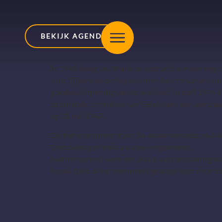
BEKIJK AGENDA
In 1940 kreeg Jac. Maris de opdracht van een reg
sluis. Tijdens de oorlog kon men dat monument nie
goedkeuring nodig van de overheid. In april 1946 d
provinciale commissie van Gelderland een aanvraa
op 31 mei 1947.
Op het monument staan 24 namen vermeld, niet allee
Grebbeberg en elders waren omgekomen.
Het monument werd een plaats van herinnering wa
In mei 1986 is het monument geadopteerd door de 