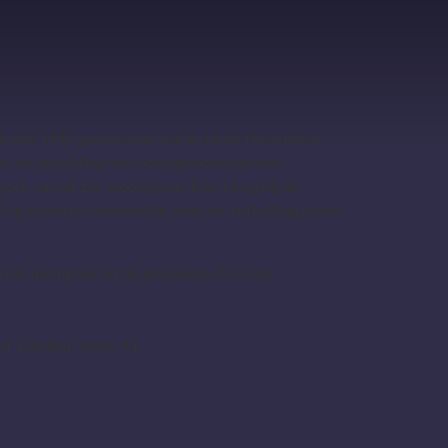
 in mei 1940 gesneuveld waren bij de Heumense
 voor de oprichting van oorlogsmonumenten
ject, vanuit zijn woonplaats Den Haag bij de
ng kwam en uiteindelijk vond de onthulling plaats
de militairen uit de gemeente die bij de
1ste Bat. 26ste R.I.