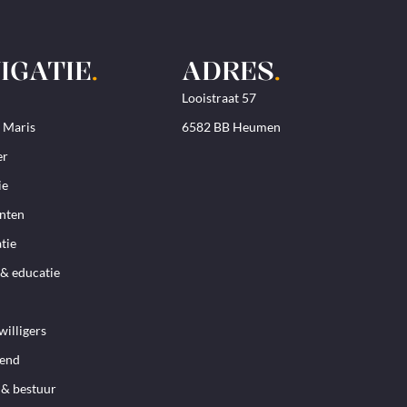
IGATIE
.
ADRES
.
Looistraat 57
. Maris
6582 BB Heumen
er
ie
nten
tie
& educatie
willigers
iend
 & bestuur