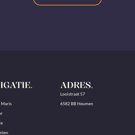
IGATIE
.
ADRES
.
Looistraat 57
. Maris
6582 BB Heumen
er
ie
nten