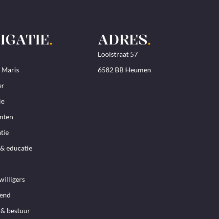
IGATIE
.
ADRES
.
Looistraat 57
. Maris
6582 BB Heumen
er
ie
nten
tie
& educatie
willigers
iend
 & bestuur